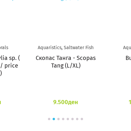
rals
Aquaristics
,
Saltwater Fish
Aqu
ia sp. (
Скопас Танга - Scopas
B
/ price
Tang (L/XL)
)
н
9.500
ден