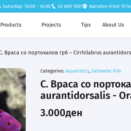
& Saturday: 10:00 - 16:00
02 609 1061
Naroden Front 19 lo
Products
Projects
Tips
About Us
С. Враса со портокалов грб – Cirrhilabrus aurantidors
Categories:
Aquaristics
,
Saltwater Fish
С. Враса со портока
aurantidorsalis - O
3.000
ден