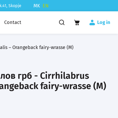
MK
EN
k.41, Skopje
Contact
Log in
alis – Orangeback fairy-wrasse (M)
лов грб - Cirrhilabrus
rangeback fairy-wrasse (M)