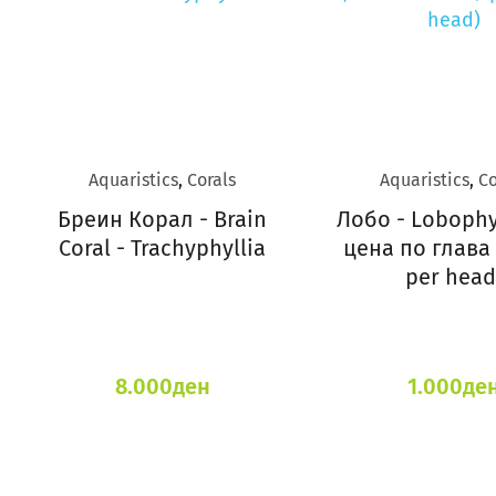
Aquaristics
,
Corals
Aquaristics
,
Co
Бреин Корал - Brain
Лобо - Lobophyl
Coral - Trachyphyllia
цена по глава 
per head
8.000
ден
1.000
де