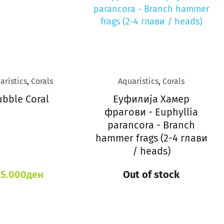
aristics
,
Corals
Aquaristics
,
Corals
ubble Coral
Еуфилија Хамер
фрагови - Euphyllia
parancora - Branch
hammer frags (2-4 глави
/ heads)
15.000
ден
Out of stock