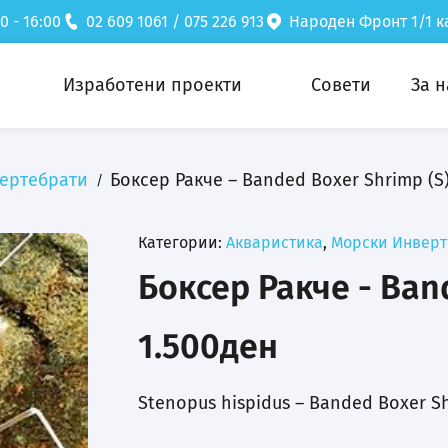
0 - 16:00
02 609 1061 / 075 226 913
Народен Фронт 1/1 ка
Изработени проекти
Совети
За н
ертебрати
Боксер Ракче – Banded Boxer Shrimp (S
Категории:
Акваристика
,
Морски Инверт
Боксер Ракче - Ban
1.500
ден
Stenopus hispidus – Banded Boxer S