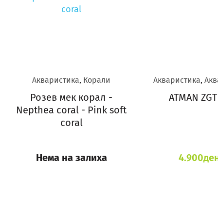
Акваристика
,
Корали
Акваристика
,
Акв
Розев мек корал -
ATMAN ZGT
Nepthea coral - Pink soft
coral
Нема на залиха
4.900
де