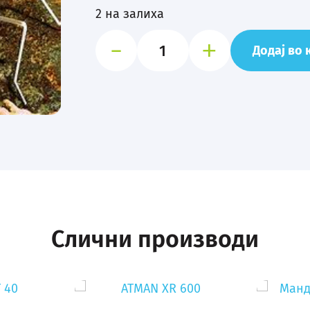
2 на залиха
-
Боксер
+
Додај во
Ракче
-
Banded
Boxer
Shrimp
(S)
количина
Слични производи