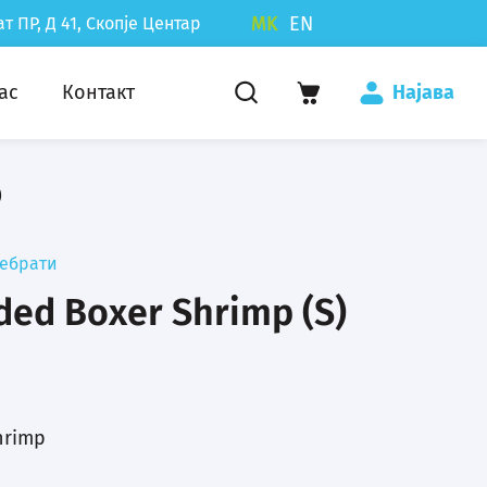
MK
EN
т ПР, Д 41, Скопје Центар
ас
Контакт
Најавa
)
ебрати
ded Boxer Shrimp (S)
hrimp