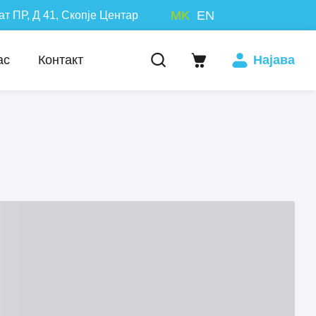
MK
EN
ат ПР, Д 41, Скопје Центар
ас
Контакт
Најавa