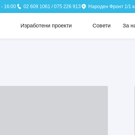
 - 16:00
02 609 1061 / 075 226 913
Народен Фронт 1/1 к
Изработени проекти
Совети
За н