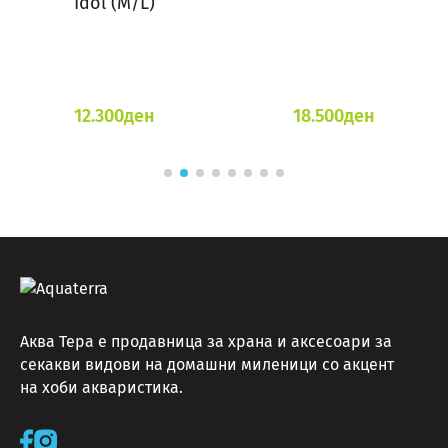
Idol (M/L)
12.300
ден
18.500
ден
Аква Тера е продавница за храна и аксесоари за
секакви видови на домашни миленици со акцент
на хоби акваристика.