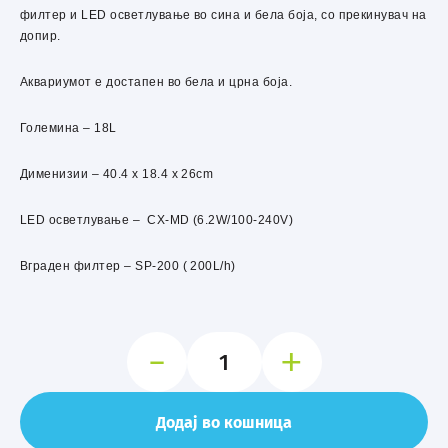
филтер и LED осветлување во сина и бела боја, со прекинувач на
допир.
Аквариумот е достапен во бела и црна боја.
Големина – 18L
Дименизии – 40.4 х 18.4 х 26cm
LED осветлување – CX-MD (6.2W/100-240V)
Вграден филтер – SP-200 ( 200L/h)
-
+
ATMAN
RGT
40
количина
Додај во кошница